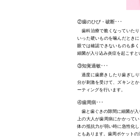
②歯のひび・破断･･･
歯科治療で脆くなっていたり
いった硬いものを噛んだときに
眼では確認できないものも多く
細菌が入り込み炎症を起こすと
③知覚過敏･･･
過度に歯磨きしたり歯ぎしり
分が刺激を受けて、ズキンとか
ーティングを行います。
④歯周病･･･
歯と歯ぐきの隙間に細菌が入
上の大人が歯周病にかかってい
体の抵抗力が弱い時に急性化し
ともあります。歯周ポケットの